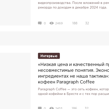
видеопроизводства. После вложений в рем
рекорда по доходам в декабре 2024 года.
0
2469
188
32
Интервью
«Низкая цена и качественный п
несовместимые понятия. Эконо
ингредиентах не наша тактика»
кофеен Paragraph Coffee
Paragraph Coffee — это сеть кофеен, котор
одной кофейни в Бресте и с тех пор расши
0
2453
186
32