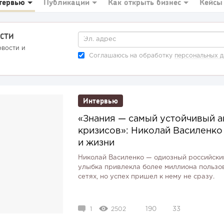
тервью
Публикации
Как открыть бизнес
Кейсы
СТИ
овости и
Соглашаюсь на обработку
персональных 
Интервью
«Знания — самый устойчивый ак
кризисов»: Николай Василенко
и жизни
Николай Василенко — одиозный российски
улыбка привлекла более миллиона пользо
сетях, но успех пришел к нему не сразу.
1
2502
190
33