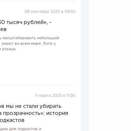
08 сентября 2023 в 09:50
30 тысяч рублей», -
ьев
ось масштабировать небольшой
 знают во всем мире. Хотя у
и ателье.
11 марта 2025 в 11:00
в мы не стали убирать
а прозрачность»: история
подкастов
дию для подкастов и