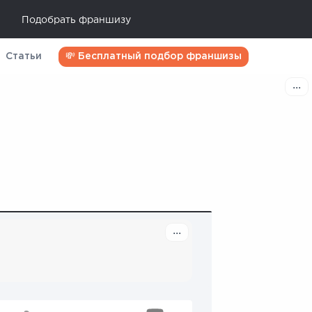
Подобрать франшизу
Статьи
💸 Бесплатный подбор франшизы